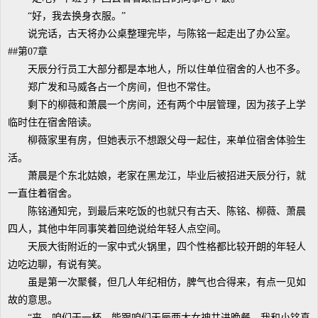
“好，我去换身衣服。”
说完话，古天将办公桌整理完毕，与陈铭一起走出了办公室。
##第07章
天辰分行员工大部分都是本地人，所以住单位宿舍的人也不多。
郑广发和马威各占一个房间，但也不常住。
剩下的柳薇和萧晨一个房间，还有两个中层管理，因为孩子上学
临时住在宿舍陪读。
柳薇家里有房，但她表示不想跟父母一起住，来单位宿舍体验生
活。
萧晨是个东北姑娘，老家在黑龙江，毕业后被招进天辰分行，就
一直住着宿舍。
陈铭通知完，到最后来吃饭的也就只有古天、陈铭、柳薇、萧晨
四人，其他中年同事笑着回绝说给年轻人点空间。
天辰大街附近的一家中式火锅里，四个性格都比较开朗的年轻人
边吃边聊，有说有笑。
虽是第一次聚餐，但几人年纪相仿，脾气也合得来，有点一见如
故的意思。
“来，咱们干一杯。能跟咱们天辰两大女神共进晚餐，我和小铭真