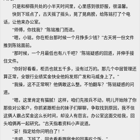
只是和柳薇共处的小半天时间里，心里感到很舒服，很温馨。
快到下班点了，古天摇了摇头，晃了晃肩膀，给陈铭打了个电
话，让他来办公室。
“师傅，你找我？”陈铭推门而进。
“嗯，小铭，你在柜台那时候一个月挣多少钱？”古天将一份文件
推到陈铭面前。
“那时候，一个月最低也有八千吧？”陈铭疑惑的回道，并伸手接
住文件。
“你好好看看，柜员也就五千多，没有过万的。那几个中层管理还
算正常，全银行业绩奖金快全他妈发郑广发和马威身上了。”
“我操，这不正常啊？他俩敢这么整。不怕翻车？”陈铭疑惑的问
道。
“嗯，这里肯定有猫腻！这样，咱们先按兵不动，明儿开始除了你
那些对公客户，你抓紧跟柜台的妹子们聊聊，争取找到原因，我不信
这俩人霸占奖金这么长时间，却没人有怨言。办公室这面交给我，回
头咱俩再一起研究。”古天指着资料小声说道。
“妥！指定给你问明白了！”
“走吧，下班了，回去看看跟宿舍的同事吃个饭。”