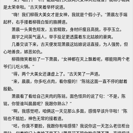
是太荣幸啦。”古天笑着举杯说道。
“嗨！我们柳薇大美女才是女神，我就是个假小子。”萧晨左手端
起杯，右手搂着柳薇白皙的胳膊道。
萧晨一头黄色短发，五官精致，身材纤瘦且高挑，亭亭玉立。
眉宇之间英气逼人，举手投足更透露着东北姑娘的豪爽。
几番交谈下来，古天便发现萧晨这姑娘说话直接，为人强势，但
心地善良，嫉恶如仇。
柳薇微笑着拍了一下萧晨，“女神都在天上飘着呢，哪能陪两个老
爷们儿吃火锅。”
“得，两个大美女还谦虚上了。”古天笑了一声道。
“来，晨晨，你多吃点肉，看你瘦的！”陈铭这面一直不停的献着
殷勤。
萧晨看了看给自己夹肉的陈铭，面色怪异的说了句：“不是，陈
铭，你管谁叫晨晨呢？我跟你熟么？”
“啊，我感觉吧，咱俩这一天见那么多面，感情早该升华啦！”陈
铭也不尴尬，神色无常的接着道。
“呸，你臭不要脸，我跟你有啥感情？我说你这一天怎么老往柜台