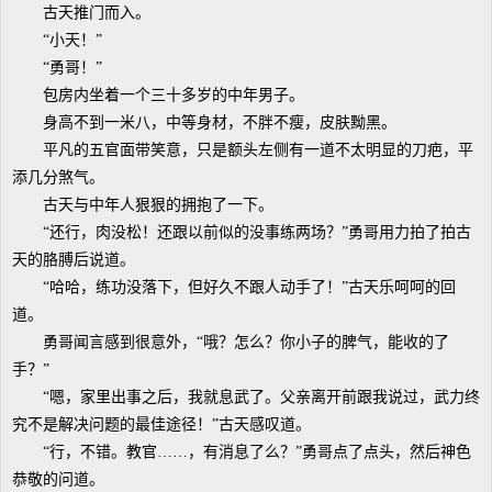
古天推门而入。
“小天！”
“勇哥！”
包房内坐着一个三十多岁的中年男子。
身高不到一米八，中等身材，不胖不瘦，皮肤黝黑。
平凡的五官面带笑意，只是额头左侧有一道不太明显的刀疤，平
添几分煞气。
古天与中年人狠狠的拥抱了一下。
“还行，肉没松！还跟以前似的没事练两场？”勇哥用力拍了拍古
天的胳膊后说道。
“哈哈，练功没落下，但好久不跟人动手了！”古天乐呵呵的回
道。
勇哥闻言感到很意外，“哦？怎么？你小子的脾气，能收的了
手？”
“嗯，家里出事之后，我就息武了。父亲离开前跟我说过，武力终
究不是解决问题的最佳途径！”古天感叹道。
“行，不错。教官……，有消息了么？”勇哥点了点头，然后神色
恭敬的问道。