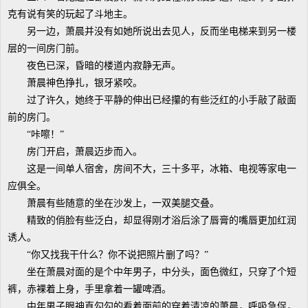
克有说有笑的玩起了斗地主。
另一边，萧晨并没有如她所说出去见人，反而坐电梯来到另一楼
层的一间房门前。
夜色已深，昏暗的楼道内寂静无声。
萧晨神色挣扎，银牙紧咬。
过了许久，她终于平静的伸出已经攥的有些泛红的小手敲了敲面
前的房门。
“咔嚓！”
房门开启，萧晨迈步而入。
这是一间单人宿舍，房间不大，三十多平，冰箱、电视等家电一
应俱全。
萧晨有些随意的坐在沙发上，一双美腿交叠。
精致的俏脸有些泛白，却显得刚才浴后涂了唇膏的嘴唇更加红润
诱人。
“你又找我干什么？你不说把照片删了吗？”
坐在萧晨对面的是个中年男子，中分头，面色微红，只穿了个短
裤，赤裸着上身，手里拿着一罐啤酒。
中年男子眼神直勾勾的看着面前的穿着清凉的萧晨，呼吸急促，