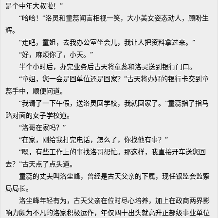
是个中年大叔啦！”
“哈哈！”洛灵和童蕊闻言相视一笑，大小美女姿态动人，顾盼生
辉。
“走吧，童姐，去我办公室坐会儿，我让人把资料拿过来。”
“好，麻烦你了，小天。”
半个小时后，办完业务后古天将童蕊和洛灵送到银行门口。
“童姐，您一会是回单位还是回家？”古天将办好的银行卡交到童
蕊手中，顺便问道。
“我请了一下午假，送洛灵回学校，我就回家了。”童蕊指了指马
路对面的女子学校道。
“洛哥在家吗？”
“在家，刚给我打完电话，怎么了，你找他有事？”
“嗯，有些工作上的事找洛哥帮忙。那这样，我直接开车送您回
去？”古天点了点头道。
童蕊的丈夫叫洛尘峰，曾经是古天父亲的下属，现任银监会监察
局局长。
洛尘峰年轻有为，古天父亲在位时尽心培养，加上在政商两界影
响力颇为不凡的洛家积极运作，年仅四十出头就高升正部级事业单位