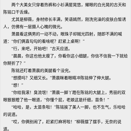
两个大美女只穿着热裤和小衫满屋晃悠，耀眼的白光晃的古天和
陈铭口干舌燥。
尤其是柳薇，身材修长丰满，笑语嫣然，刚洗完澡的皮肤白皙诱
人，仿佛有一层摄人心魄的微光。
萧晨看这俩男的一动不动，眼珠子却贼光四射，随即不满的喊
道：“你们俩直勾勾的看啥呢？赶紧上桌啊！”
“行，来吧，开始吧！”古天应道。
“晨晨，你这也他太瘦了，你看你这小细腿，你信不信我一下就给
你掰折了？”
陈铭还盯着萧晨的美腿看个没完。
“想摸吗？又细又长。”萧晨眯着眼睛冲陈铭伸了伸大腿。
“想！”
“你给我滚！臭流氓！”萧晨一脚丫蹬在陈铭的大腿上，秀丽的双
眼狠狠瞪了他一眼道，“你懂个屁，老娘这是纤细，苗条！”
“哈哈，是，太苗条啦！”陈铭挨了美人一脚，也不生气，乐哈哈
的说道。
“哎，你俩别闹了，赶紧打麻将啦！”柳薇摆了摆手，无奈的说
道。