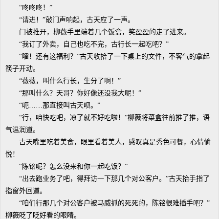
“咚咚咚！”
“请进！”敲门声响起，古天应了一声。
门被推开，柳薇手里端着几个饭盒，笑盈盈的走了进来。
“我订了外卖，自己也吃不完，古行长一起吃吧？”
“嚯！还有这福利？”古天收拾了一下桌上的文件，不客气的拿起
筷子开动。
“薇薇，叫什么行长，生分了啊！”
“那叫什么？天哥？你好像还没我大呢！”
“呃……那直接叫古天呗。”
“行，咱快吃吧，凉了就不好吃啦！”柳薇将菜盒往前推了推，语
气温润道。
古天嘴里吃着美食，眼里看着美人，感叹真是秀色可餐，心情愉
悦！
“陈铭呢？怎么没来和你一起吃饭？”
“出去跑业务了吧，得拜访一下那几个对公客户。”古天抬手指了
指窗外回道。
“咱们行那几个对公客户被马威抓的死死的，陈铭很难插手吧？”
柳薇眨了眨好看的眼睛。