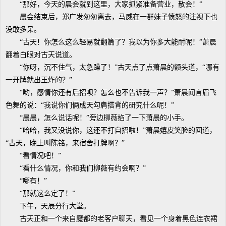
“那好，今天的晨会就到这里，大家抓紧准备营业，散会！”
晨会结束后，郑广发匆匆离去，马威在一群妹子愤怒的注视下也
没敢多呆。
“古天！你怎么这么轻易就翻篇了？我以为你多大能耐呢！”萧晨
翻着白眼对古天说道。
“你呀，沉不住气，太急躁了！”古天点了点萧晨的额头道，“哪有
一开牌就出王炸的？”
“哟，感情你还有后招呗？怎么也不告诉我一声？”萧晨闻言眉飞
色舞的说：“我说你们俩成天勾肩搭背的研究什么呢！”
“晨晨，怎么说话呢！”旁边柳薇掐了一下萧晨的小手。
“哈哈，我又没说你，这还不打自招啦！”萧晨嬉皮笑脸的回道，
“古天，晚上叫陈铭，来宿舍打牌啊？”
“看情况吧！”
“看什么情况，你和我们柳薇有约会啊？”
“哪有！”
“那就这么定了！”
下午，天辰分行大堂。
古天正和一个来自魔都的老客户聊天，看见一个身着黑色连衣裙