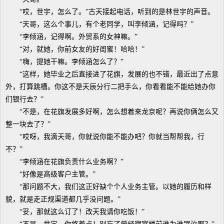
“哎，世宇，怎么了。”古天接起电话，听到的是林世宇的声音。
“天哥，这么个事儿，有个老同学，叫李倾涵，记得吗？”
“李倾涵，记得啊。外贸系的女神嘛。”
“对，就她，你前女友的好闺蜜！哈哈！”
“嗨，提她干嘛。李倾涵怎么了？”
“这样，她毕业之后直接进了花旗，发展的也不错，最近出了点意
外，打算跳槽。你这不是天辰分行二把手么，你看看能不能给她办你
们银行去？”
“不是，在花旗发展多好啊，怎么想着来龙京呢？再说你俩怎么又
整一块去了？”
“哎呀，我滴天哥，你就说你能不能办吧？你就当帮帮我，行
不？”
“李倾涵在花旗负责什么业务啊？”
“好像是高级客户主管。”
“那问题不大，我们这正好缺个个人业务主管。以她的履历和样
貌，就是走正规渠道都几乎没问题。”
“妥，那就这么订了！改天我请你吃饭！”