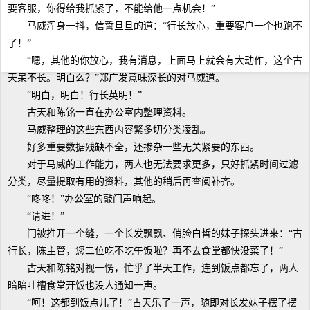
要客服，你得给我抓紧了，不能给他一点机会！”
马威浑身一抖，信誓旦旦的道：“行长放心，重要客户一个也跑不
了！”
“嗯，其他的你放心，我有消息，上面马上就会有大动作，这个古
天呆不长。明白么？”郑广发意味深长的对马威道。
“明白，明白！行长英明！”
古天和陈铭一直在办公室内整理资料。
马威整理的这些东西内容繁多切分类凌乱。
好多重要数据残缺不全，还掺杂一些无关紧要的东西。
对于马威的工作能力，两人也无法要求更多，只好抓紧时间过滤
分类，尽量提取有用的资料，其他的稍后再查阅补齐。
“咚咚！”办公室的敲门声响起。
“请进！”
门被推开一个缝，一个长发飘飘、俏脸白皙的妹子探头进来：“古
行长，陈主管，您二位吃不吃午饭啦？再不去食堂都快没菜了！”
古天和陈铭对视一愣，忙乎了半天工作，连到饭点都忘了，两人
暗暗吐槽食堂开饭也没人通知一声。
“呵！这都到饭点儿了！”古天乐了一声，随即对长发妹子摆了摆