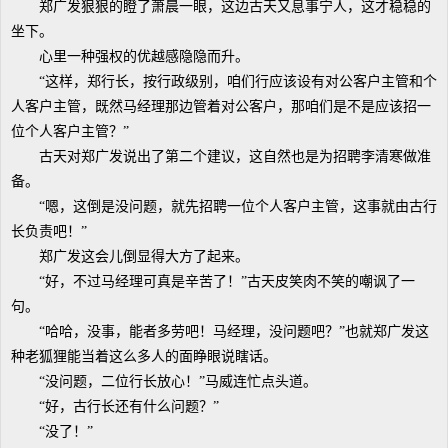
郑广发狠狠的瞪了萧晨一眼，这边古天又息事宁人，这才稳稳的
坐下。
心里一种强权的优越感隐隐而升。
“这样，郑行长，按行政级别，咱们行应该设有对公客户主管和个
人客户主管，既然马经理那边管着对公客户，那咱们是不是应该招一
位个人客户主管？”
古天对郑广发说出了第二个建议，这自然也是为招聘李清寒做准
备。
“嗯，这倒是没问题，就先招聘一位个人客户主管，这事就由古行
长负责吧！”
郑广发这会儿倒显得大方了起来。
“好，不过马经理可真是辛苦了！”古天皮笑肉不笑的嘲讽了一
句。
“哈哈，没事，能者多劳吧！马经理，没问题吧？”也就郑广发这
种老狐狸能当着这么多人的面睁眼说瞎话。
“没问题，二位行长放心！”马威连忙点头道。
“好，古行长还有什么问题？”
“没了！”