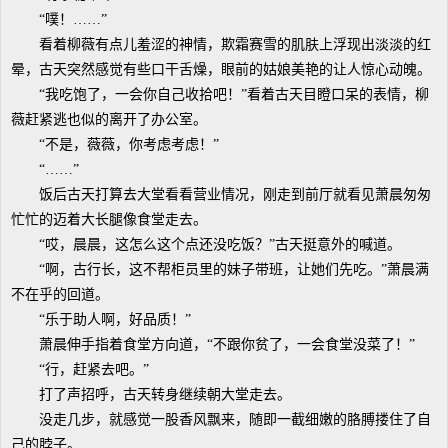
“噗！……”
看着柳薇有点儿羞涩的神情，欺霜赛雪的肌肤上浮现出淡淡的红
晕，古天突然感觉有些口干舌燥，眼前的姑娘美艳的让人惊心动魄。
“我吃饱了，一会你自己收拾吧！”看着古天目瞪口呆的表情，柳
薇赶紧逃也似的离开了办公室。
“不是，薇薇，你考虑考虑！”
“……”
饭后古天打算去大堂看看营业情况，刚走到前厅就看见萧晨匆匆
忙忙的迈着大长腿像食堂走去。
“哎，晨晨，这怎么这个点还没吃饭？”古天挺意外的喊道。
“啊，古行长，这不帮柜员里的妹子带班，让她们先吃。”萧晨满
不在乎的回道。
“乐于助人啊，好品质！”
萧晨伸手指着食堂方向道，“不跟你贫了，一会食堂没菜了！”
“行，赶紧去吧。”
打了声招呼，古天转身继续朝大堂走去。
没走几步，就感觉一股香风飘来，随即一截细嫩的胳膊搂住了自
己的脖子。