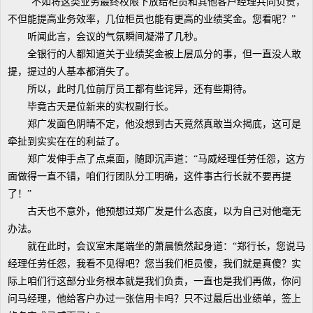
“不如将这类业务最终权限下放给柜员和其他客户经理共同负责，
不但能提高业务效率，几位柜员也能有更高的业绩奖金。您看呢？”
听闻此言，会议的气氛瞬间凝滞了几秒。
全银行的人都知道关于业绩奖金被上层瓜分的事，但一直没人敢
提，提过的人基本都消失了。
所以，此时几位前厅员工都有些诧异，还有些期待。
毕竟古天是位新来的实权副行长。
郑广发面色阴晴不定，他没想到古天竟然真敢当众揭底，这可是
牵扯到实实在在的利益了。
郑广发伸手点了点桌面，随即沉声道：“马威经理任劳任怨，这方
面做得一直不错，咱们行团队分工明确，这件事古行长就不要再提
了！”
古天也不意外，他预想过郑广发是什么态度，以为自己对他毫无
办法。
就在此时，会议室末尾端坐的萧晨愤然起身道：“郑行长，您说马
经理任劳任怨，我看不见得吧？您当我们柜员傻，我们就是真傻？实
际上咱们行这部分业务根本就是我们负责，一直也是我们再做，你问
问马经理，他给客户办过一张信用卡吗？只不过最后出业绩单，签上