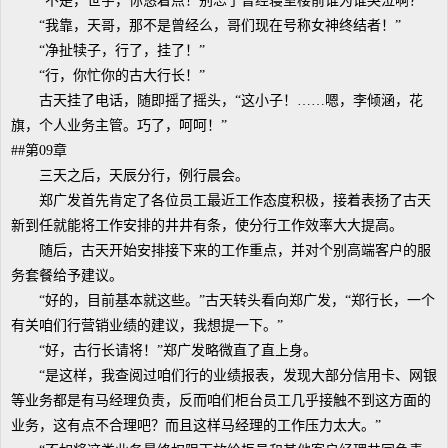
“不是，世宇，你悠着点！别忘了曾经寝室楼前谁为谁哭泣啊？”
“我靠，天哥，那不是曾经么，哥们现在号称女神终结者！”
“净扯犊子，行了，挂了！”
“行，你忙你的古大行长！”
古天挂了电话，随即摇了摇头，“这小子！……嗯，李倾涵，花
旗，个人业务主管。巧了，呵呵！”
##第09章
三天之后，天辰分行，例行晨会。
郑广发首先肯定了各位员工最近工作态度积极，接着表扬了古天
新到任就能将工作安排的井井有条，使分行工作效率大大提高。
随后，古天开始安排接下来的工作重点，并对个别高端客户的服
务套餐给予建议。
“好的，目前基本就这些。”古天转头看向郑广发，“郑行长，一个
有关咱们行营销业绩的建议，我想提一下。”
“好，古行长请将！”郑广发略微直了直上身。
“是这样，我查阅过咱们行的业绩报表，发现大部分信用卡、网银
等业务都是有马经理负责，反而咱们柜台员工几乎接触不到这方面的
业务，这有点不合理吧？而且这样马经理的工作压力太大。”