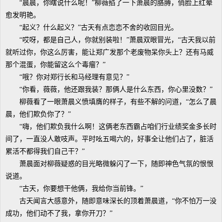
“晨晨，你瞎说什么呢！”柳薇掐了一下萧晨的胳膊，俏脸上红晕
愈发明艳。
“起义？什么起义？”古天有点恋恋不舍的收回目光。
“哎呀，都是自己人，你就别装啦！”萧晨双眼冒光，“古天我以前
就听过你，你这么厉害，能让郑广发那个老废物呆你头上？还有马威
那个混蛋，你能留这么个毒瘤？”
“哦？你对郑行长和马经理有意见？”
“你看，薇薇，他还跟我装？那俩人是什么东西，你心里没数？”
柳薇看了一眼萧晨义愤填膺的样子，有些不解的问道，“怎么了晨
晨，他们欺负你了？”
“嗨，他们欺负我什么啊！这俩老东西霸占咱们行业绩奖金多长时
间了，一直没人敢吱声。平时吆五喝六的，好事全让他们占了，脏活
累活不都得我们自己干？”
萧晨面对柳薇疑惑的目光略微躲闪了一下，随即神色气氛的恨恨
说道。
“古天，你要想干他俩，我给你当前锋。”
古天闻言大感意外，随即意味深长的顶着萧晨道，“你不怕万一没
成功，他们动不了我，拿你开刀？”