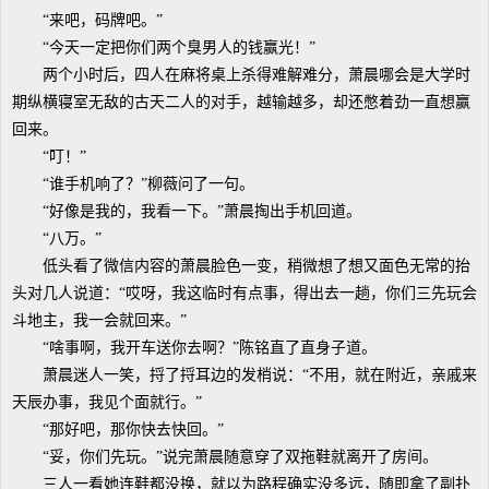
“来吧，码牌吧。”
“今天一定把你们两个臭男人的钱赢光！”
两个小时后，四人在麻将桌上杀得难解难分，萧晨哪会是大学时
期纵横寝室无敌的古天二人的对手，越输越多，却还憋着劲一直想赢
回来。
“叮！”
“谁手机响了？”柳薇问了一句。
“好像是我的，我看一下。”萧晨掏出手机回道。
“八万。”
低头看了微信内容的萧晨脸色一变，稍微想了想又面色无常的抬
头对几人说道：“哎呀，我这临时有点事，得出去一趟，你们三先玩会
斗地主，我一会就回来。”
“啥事啊，我开车送你去啊？”陈铭直了直身子道。
萧晨迷人一笑，捋了捋耳边的发梢说：“不用，就在附近，亲戚来
天辰办事，我见个面就行。”
“那好吧，那你快去快回。”
“妥，你们先玩。”说完萧晨随意穿了双拖鞋就离开了房间。
三人一看她连鞋都没换，就以为路程确实没多远，随即拿了副扑