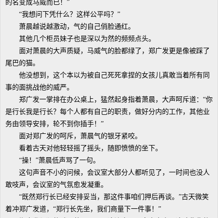
的名变成马威而已！”
“我想问下凭什么？这样公平吗？”
萧晨越说越激动，气的自己俏脸通红。
其他几个柜员妹子也是深以为然的频频点头。
面对萧晨的大声质疑，马威气的脸都绿了，郑广发更是像被踩了
尾巴的猫。
他没想到，这个本以为被自己死死拿捏的女孩儿真敢当着所有同
事的面挑战他的威严。
郑广发一掌排在办公桌上，猛然起身指着萧晨，大声呵斥道：“你
是行长我是行长？每个人都有自己的职责，做好分内的工作，其他业
务由领导安排，轮不到你插手！”
面对郑广发的呵斥，萧晨气的银牙紧咬。
看着古天对他轻轻摇了摇头，随即愤愤的坐下。
“操！”萧晨低声骂了一句。
这句声音不小的问候，会议室大部分人都听见了，一时间也没人
敢吱声，会议室的气氛愈发凝重。
“既然郑行长已经安排妥当，那这件事咱们押后再谈。”古天微笑
着冲郑广发道，“郑行长先坐，我们商量下一件事！”