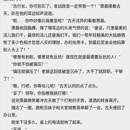
“古行长，你可别忘了，发动政变一定带我一个！”萧晨搂着古
天，趴在他的耳边轻声说道。
“呃……你咋好像比我着急呢？”古天诧异的看着萧晨。
萧晨收回胳膊，理了理耳边的头发气愤的说：“废话，行里最累的
活儿我们干，最烦的活儿还是我们干。我们一帮年轻貌美的大姑娘牺
牲了多少色相才忽悠人买的理财，办的信用卡，到最后奖金全他妈算
别人头上了！”
“哪里有剥削，哪里就有反抗！我现在就是最需要反抗的人！”
“你就不怕被镇压？”
“镇压就镇压了！老娘这回就破釜沉舟了，大不了就辞职，干够
了！”
“嗯，行吧，你等信儿吧！”古天认同的点了点头。
“妥了！领导，你指哪我就打哪！”
说完萧晨微笑着冲古天做了个打枪的手势，潇洒的转身离开。
熘达了一圈，跟柜员妹子和大堂销售简单聊了一会，古天便回了
办公室。
刚坐下没多久，桌上的电话就响了起来。
“天哥。”