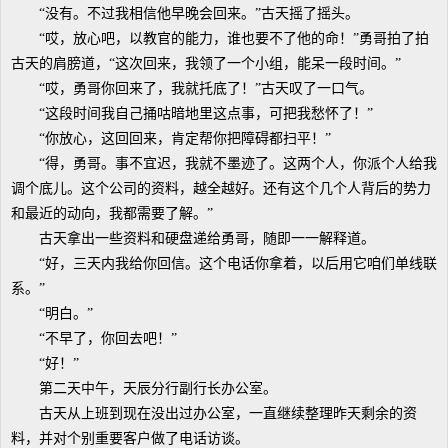
“没有。不过我相信他早晚会回来。”古天摇了摇头。
“哎，放心吧，以教官的能力，谁也要不了他的命！”勇哥拍了拍
古天的肩膀道，“这次回来，我领了一个小组，能呆一段时间。”
“哎，勇哥你回来了，我就托底了！”古天叹了一口气。
“这段时间我自己捅咕暗地里这点事，可把我愁怀了！”
“你放心，这回回来，肯定帮你把障碍都扫平！”
“得，勇哥。事不宜迟，我就不墨迹了。这两个人，你派个人给我
调个底儿。这个公司的资料，越全越好。还有这个几个人背后的势力
和最近的动向，我都需要了解。”
古天拿出一些资料和硬盘递给勇哥，随即一一解释道。
“好，三天内我给你回信。这个电话你拿着，以后用它咱们单线联
系。”
“明白。”
“不早了，你回去吧！”
“好！”
第二天中午，天辰分行副行长办公室。
古天从上班到现在没出过办公室，一直继续整理昨天剩余的资
料，并对个别重要客户做了电话访谈。