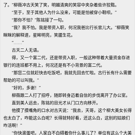
了。”柳薇冲古天笑了笑，明媚清爽的笑容中夹杂着些许狡黠。
“至于，至于其他人为什么没来，可能是怕被穿小鞋呗。”
“那你不怕？”陈铭接了一句。
“我？我不怕。我是带资入职，何况我爸比行长官儿大。”柳薇笑
眯眯的解释道，星眸明亮，笑靥生花。
“……”
古天二人无语。
得，又一个富二代，还是带资入职，一般这种带着大量资金存进
银行的连班都不用上，何况还是有不小背景的富二代。
“那您二位就赶快去吃饭吧，我就先回去忙啦。古行长有什么需要
帮助的可以叫我。”
“好的，多谢！”
柳薇跟二人打了招呼，随即转身迈着自信的步伐离开了办公室。
直到美人远去，陈铭的目光才从门口方向移开。
他摸了摸嘴角的口水对古天说：“我去，天哥，这个柳大美女长得
也太白了，咋能这么白呢？长得就特好看，还这么白，这别的姑娘们
咋活啊！”
“你快滚蛋吧，人家白不白碍着你什么事儿了？单位有这么个大美