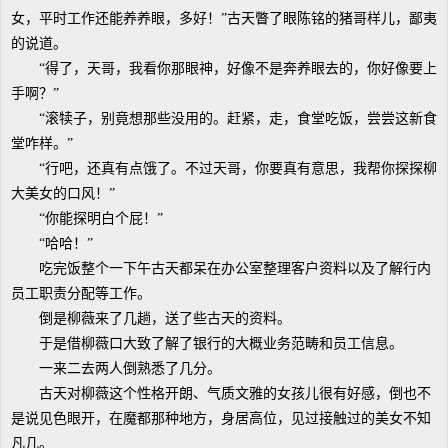
女，平时工作还能养养眼，多好！”古天瞥了眼陈铭的猪哥样儿，鄙夷
的说道。
“得了，天哥，我看你那眼神，好像不是奔养眼去的，你好像要上
手啊？”
“滚犊子，别竟想那些没用的。赶紧，走，食堂吃饭，尝尝这新食
堂咋样。”
“行吧，还真有点饿了。不过天哥，你要真有意思，我帮你探探柳
大美女的口风！”
“你能探明白个屁！”
“哈哈！”
吃完饭整个一下午古天都呆在办公室整理客户资料以及了解行内
员工职责分配等工作。
倒是柳薇来了几趟，送了些古天的资料。
于是借柳薇口大致了解了银行的大概业务范畴和员工信息。
一来二去两人倒熟悉了几分。
古天对柳薇这个性格开朗、气质文雅的女孩儿很有好感，倒也不
是说见色眼开，在魔都那种地方，身居高位，见过接触过的美女不知
凡几。