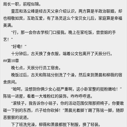
局长一职，前程似锦。
童蕊和洛尘峰是经古天父亲介绍认识，两方算是半政治联姻，却
也相敬如宾，互助互爱，有了洛灵这么个宝贝女儿后，家庭算是幸福
美满。
“行，那一会你去学校门口接我。晚上在家吃饭，尝尝姐的手
艺！”
“好嘞！”
十分钟后，古天换了身衣服，端着公文包离开了天辰分行。
##第10章
晚七点，天辰分行员工宿舍。
晚饭过后，古天和陈铭分别洗了个澡，然后来到萧晨和柳薇的宿
舍房间。
“呦呵，没想到你俩少女心挺严重啊，这小卧室整的挺粉嫩哈！”
陈铭一进屋，看着一大堆粉红的装饰，咋咋呼呼道。
“滚犊子，我告诉你小铭子，你的活动范围仅限那把椅子，你要敢
碰一下别的东西，爪子给你砍掉！”萧晨光着脚丫踢了陈铭一脚，随即
恶狠狠的说道。
下了班洗完澡，柳薇和萧晨都脱下制服，换了轻装。