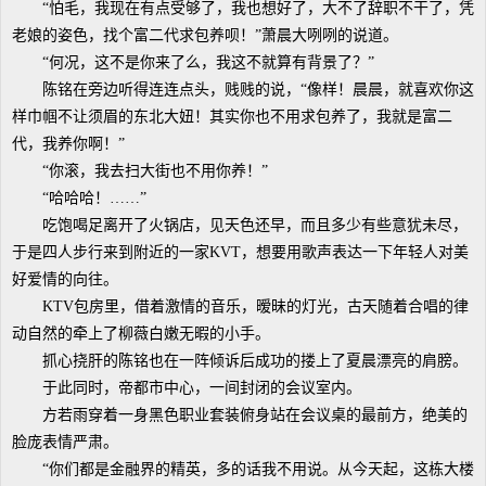
“怕毛，我现在有点受够了，我也想好了，大不了辞职不干了，凭
老娘的姿色，找个富二代求包养呗！”萧晨大咧咧的说道。
“何况，这不是你来了么，我这不就算有背景了？”
陈铭在旁边听得连连点头，贱贱的说，“像样！晨晨，就喜欢你这
样巾帼不让须眉的东北大妞！其实你也不用求包养了，我就是富二
代，我养你啊！”
“你滚，我去扫大街也不用你养！”
“哈哈哈！……”
吃饱喝足离开了火锅店，见天色还早，而且多少有些意犹未尽，
于是四人步行来到附近的一家KVT，想要用歌声表达一下年轻人对美
好爱情的向往。
KTV包房里，借着激情的音乐，暧昧的灯光，古天随着合唱的律
动自然的牵上了柳薇白嫩无暇的小手。
抓心挠肝的陈铭也在一阵倾诉后成功的搂上了夏晨漂亮的肩膀。
于此同时，帝都市中心，一间封闭的会议室内。
方若雨穿着一身黑色职业套装俯身站在会议桌的最前方，绝美的
脸庞表情严肃。
“你们都是金融界的精英，多的话我不用说。从今天起，这栋大楼