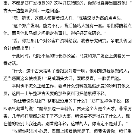
事，不都是郑广发授意的？这种好玩暗贱的，你就得直接当面怼他！”
古天一边整理资料，一边回道。
“嗯，确实，这俩人都带着烦人样。”陈铭深以为然的点点头。
“这个郑广发啊，能力不行，背后捅咕人挺有一套。咱们得防着点
他，而且他和马威之间指定有事儿，得好好研究研究。”
“妥，你把那几个对公客户资料给我，我去研究研究。争取头俩回
合让他俩出局！”
于此同时，相距不远的行长办公室，马威和郑广发正上演着另一
番对话。
“行长，这个古天摆明了要跟您对着干啊，他明知道我是您的人，
还当您面这么使唤我！”马威满头大汗，双眼发直，一脸委屈道。
平时也不怎么正经工作，要点什么资料就狐假虎威的吩咐其他文
员，这回一上午整理古天要的那些资料可把他累得不轻。
“你让我说你啥好？整那些没用的干什么？”郑广发神色不悦，随
即语气凝重的说：“魔都那边一直就传，古天这个人是个天才，非常厉
害，几年间在魔都总部干了不少大事。听说要不是得罪了什么人，现
在他的级别比我还高。别看他年轻，这样的人，你肯定不是对手。”
“收起你那些小心思，表面上顺着他就是了。但我告诉你，咱们重