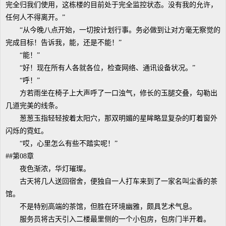
完全归我们使用，这栋楼的目前处于完全监控状态。没有我的允许，
任何人不得离开。”
“从今晚八点开始，一切按计划行事。务必做到让对方毫无察觉的
完成目标！告诉我，能，还是不能！”
“能！”
“好！现在所有人各就各位，检查网络、通讯设备状况。”
“呼！”
方若雨坐在椅子上大声呼了一口浊气，修长的玉腿交叠，勾勒出
几道完美的线条。
葱葱玉指轻轻按着太阳穴，那双明媚的星眸略显复杂的盯着窗外
闪烁的霓虹。
“哎，心里怎么有些不踏实呢！”
##第08章
夜色渐浓，华灯璀璨。
古天将几人送回宿舍，便独自一人打车来到了一家名叫尘香的茶
馆。
不是特别高端的茶馆，但胜在环境幽雅，颇具艺术气息。
服务员将古天引入二楼最里侧的一个小包房，包房门半开着。