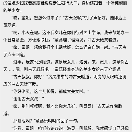
的温婉少妇踩着高跟鞋缓缓走进银行大门，身边还跟着一个清纯靓丽
的美少女。
“哎，童姐，您怎么过来了？”古天跟客户打了声招呼，随即迎上
童蕊道。
“啊，小天在呢。这不我女儿在你们行对面上学吗，我来帮她办一
个日常基金，方便她取钱。”童蕊理了理秀发，冲古天微笑着道。
“嗨，童姐，您给我打个电话就好，怎么还亲自跑一趟。”古天点
了点头回道。
“没事，我这也是顺道。这是我女儿，洛灵。来，灵儿，这是你古
天……嗯，叫古天叔叔吧。”童蕊搂着身边的美少女给古天介绍道。
“古天叔叔，你好！”洛灵甜甜的冲古天喊道，明亮的大眼睛还调
皮的冲古天眨了眨。
“你好洛灵，这个儿长得，都成大美女啦。”
“谢谢古天叔叔！”
“嗨，别叫叔叔啊，我才比你大几岁，叫哥哥！”古天故作苦脸
道。
“那哪成啊？”童蕊乐呵呵的回了一句。
“你看，童姐，咱们各论各的。洛灵一叫我叔，我就感觉自己好像