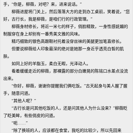
手，“你是，柳薇，对吧？来，进来说话。”
柳薇进屋将门关上，然后落落大方的走到办工桌前，笑着说，“您
好，古行长，我是柳薇，是咱们行的行政管理。”
柳薇身材修长，将近一米七的样子，俏脸精致，一身性感妩媚的
制服穿在身上却别有一番秀美文雅的风味。
精巧细致的银色高跟鞋衬托着没穿丝袜的美腿更加笔直修长。
但要说柳薇给人印象最深的绝对是她那一身近乎透亮白皙的肌
肤。
如同上好的羊脂玉，柔白无暇，光泽动人。
看着缓缓走近的柳薇，那裸露的部分白嫩晃的陈铭口水差点没流
出来。
“你好，柳薇，谢谢你提醒我们俩吃饭。”古天起身与美人握了握
手，随意问道。
“其他人呢？”
“古行长是问其他吃饭的人，还是问其他人为什么没来？”柳薇眨
了眨美眸，有些俏皮的问道。
“呃……”
“除了换班的人，应该都在食堂，我吃的比较少，所以先回来