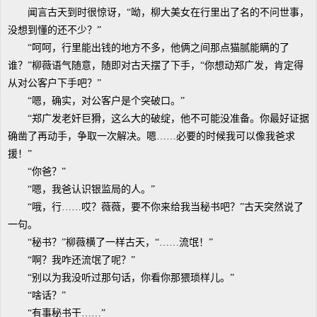
闻言古天到时很惊讶，“呦，柳大美女在行里出了名的不问世事，
没想到懂的还不少？”
“呵呵，行里能出钱的地方不多，他俩之间那点猫腻能瞒的了
谁？”柳薇语气随意，随即对古天摆了下手，“你想动郑广发，肯定得
从对公客户下手吧？”
“嗯，确实，对公客户是个突破口。”
“郑广发老奸巨猾，这么大的破绽，他不可能没准备。你最好证据
确凿了再动手，争取一次解决。嗯……必要的时候我可以像我爸求
援！”
“你爸？”
“嗯，我爸认识银监局的人。”
“哦，行……哎？薇薇，要不你来给我当秘书吧？”古天突然说了
一句。
“秘书？”柳薇横了一样古天，“……流氓！”
“啊？我咋还流氓了呢？”
“别以为我没听过那句话，你看你那猥琐样儿。”
“啥话？”
“有事秘书干……”