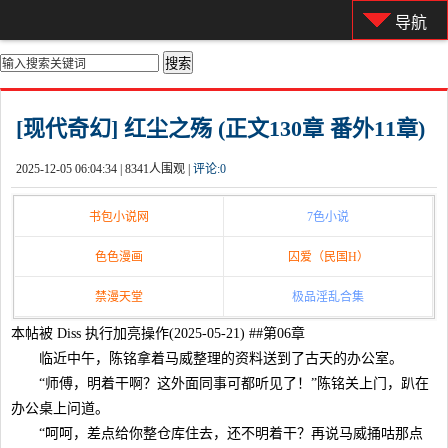
导航
你的位置：
首页
>
都市激情
[现代奇幻] 红尘之殇 (正文130章 番外11章)
2025-12-05 06:04:34 |
8341人围观 |
评论:
0
书包小说网
7色小说
色色漫画
囚爱（民国H）
禁漫天堂
极品淫乱合集
本帖被 Diss 执行加亮操作(2025-05-21) ##第06章
临近中午，陈铭拿着马威整理的资料送到了古天的办公室。
“师傅，明着干啊？这外面同事可都听见了！”陈铭关上门，趴在
办公桌上问道。
“呵呵，差点给你整仓库住去，还不明着干？再说马威捅咕那点