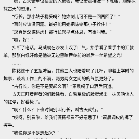
“嗯，古天请单位宿舍的人聚餐，我让萧晨接近一下陈铭，顺便探
探古天的想法。”
“行长，那小婊子稳妥吗？她炸刺儿可不是一回两回了！”
“暂时应该没问题。最好能用她把陈铭那小子拴住！”
“您真是深谋远虑！那行长您早点休息，有事叫我。”
“嗯，好！”
挂断了电话，马威躺在沙发上叹了口气，抬手看了看手中的汇款
单，那张白纸好像是他被无边黑暗吞噬前的最后一丝希望之光！
……
陈铭连干了五瓶啤酒，其他三人也陪着喝了几杯，聊着上学时的
趣事，谈着工作上的不满，两男两女之间的的气氛更好了。
“古行长，你是不是要起义啊？”萧晨喝了口酒后问道。
古天正盯着柳薇的俏脸猛看，白皙至极的脸蛋渗出一抹美艳诱人
的红晕，好看极了。
“啊？什么？下班时间别叫行长，叫古天就行。”
“哎呀，别看啦，给我们薇薇都看不好意思了！”萧晨调皮的挥了
挥手。
“我说你是不是想起义？”