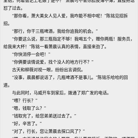
里钻，何着惦记上老娘了是不？”萧晨可不管你脸皮薄不薄，直接把话
怼了过去。
“那你看，萧大美女人见人爱，我咋能不相中呢！”陈铭见招拆
招。
“那行，你干三瓶啤酒，我给你追我的机会。”
“你要这么说，那三瓶指定不够！我喝五个，赠你两瓶！服务员，
给我来大杯！”陈铭一看萧晨认真的表情，直接来劲了。
“你快消停一会吧！”
“你俩要谈情说爱，找个没人的地方行不？”
古天和柳薇对视一眼，纷纷出言调侃。
“没事，晨晨都说话了，几瓶啤酒不是事儿。”陈铭乐哈哈的回
道。
与此同时，马威开车到家后，拨通了郑广发的电话。
“喂？行长？”
“嗯，钱取了么？”
“钱取完了，给您弟弟送过去了。”
“好，辛苦了。”
“对了，行长，您让萧晨去探口风了？”